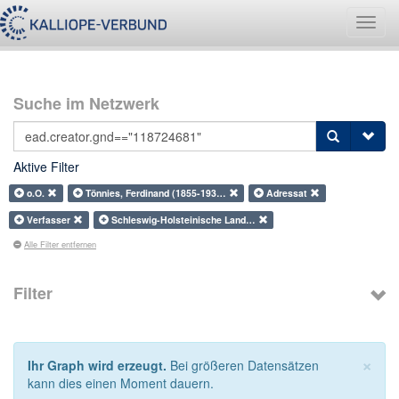
Navig
umsch
Suche im Netzwerk
Aktive Filter
o.O.
Tönnies, Ferdinand (1855-193…
Adressat
Verfasser
Schleswig-Holsteinische Land…
Alle Filter entfernen
Filter
×
Ihr Graph wird erzeugt.
Bei größeren Datensätzen
kann dies einen Moment dauern.