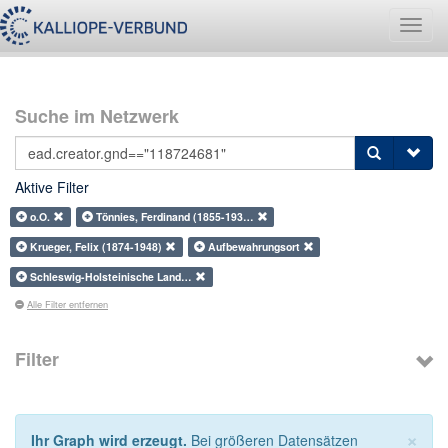
Navig
umsch
Suche im Netzwerk
Aktive Filter
o.O.
Tönnies, Ferdinand (1855-193…
Krueger, Felix (1874-1948)
Aufbewahrungsort
Schleswig-Holsteinische Land…
Alle Filter entfernen
Filter
×
Ihr Graph wird erzeugt.
Bei größeren Datensätzen