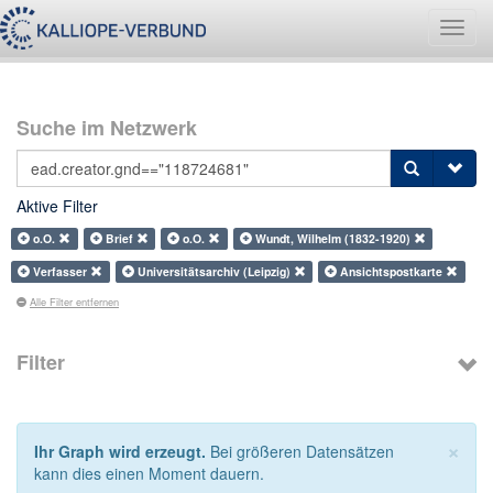
Navig
umsch
Suche im Netzwerk
Aktive Filter
o.O.
Brief
o.O.
Wundt, Wilhelm (1832-1920)
Verfasser
Universitätsarchiv (Leipzig)
Ansichtspostkarte
Alle Filter entfernen
Filter
×
Ihr Graph wird erzeugt.
Bei größeren Datensätzen
kann dies einen Moment dauern.