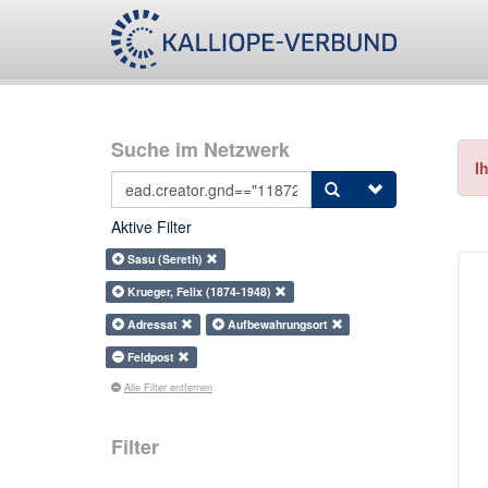
Suche im Netzwerk
I
Aktive Filter
Sasu (Sereth)
Krueger, Felix (1874-1948)
Adressat
Aufbewahrungsort
Feldpost
Alle Filter entfernen
Filter