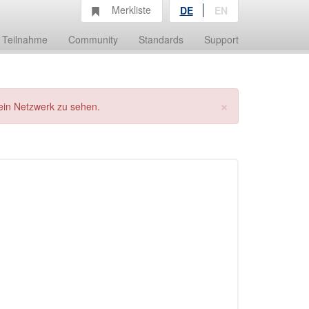
Merkliste
DE
EN
Teilnahme
Community
Standards
Support
×
ein Netzwerk zu sehen.