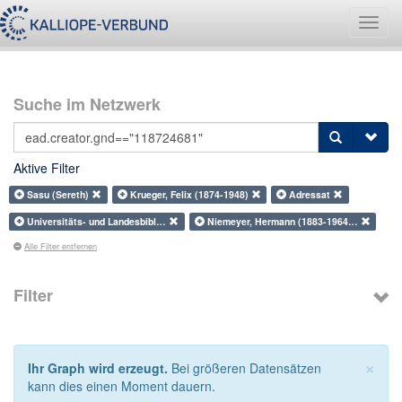
Navig
umsch
Suche im Netzwerk
Aktive Filter
Sasu (Sereth)
Krueger, Felix (1874-1948)
Adressat
Universitäts- und Landesbibl…
Niemeyer, Hermann (1883-1964…
Alle Filter entfernen
Filter
×
Ihr Graph wird erzeugt.
Bei größeren Datensätzen
kann dies einen Moment dauern.