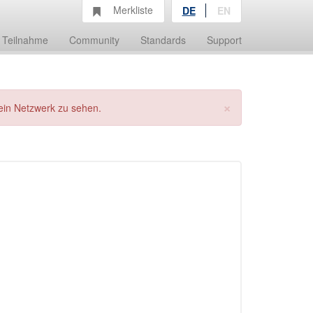
Merkliste
DE
EN
Teilnahme
Community
Standards
Support
×
ein Netzwerk zu sehen.