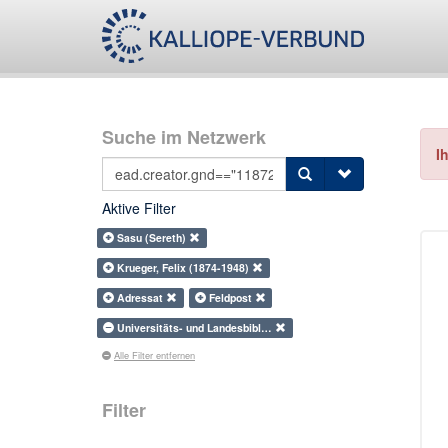
Suche im Netzwerk
I
Aktive Filter
Sasu (Sereth)
Krueger, Felix (1874-1948)
Adressat
Feldpost
Universitäts- und Landesbibl…
Alle Filter entfernen
Filter