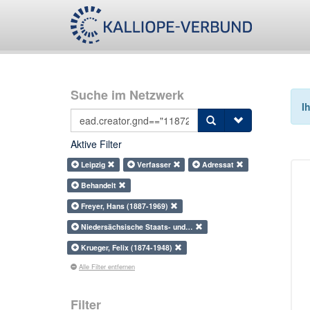
Suche im Netzwerk
I
Aktive Filter
Leipzig
Verfasser
Adressat
Behandelt
Freyer, Hans (1887-1969)
Niedersächsische Staats- und…
Krueger, Felix (1874-1948)
Alle Filter entfernen
Filter