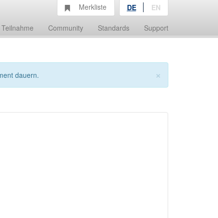
Merkliste
DE
EN
Teilnahme
Community
Standards
Support
×
ment dauern.