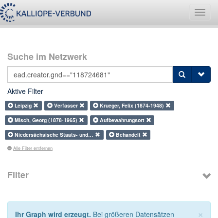
Navig
umsch
Suche im Netzwerk
Aktive Filter
Leipzig
Verfasser
Krueger, Felix (1874-1948)
Misch, Georg (1878-1965)
Aufbewahrungsort
Niedersächsische Staats- und…
Behandelt
Alle Filter entfernen
Filter
×
Ihr Graph wird erzeugt.
Bei größeren Datensätzen