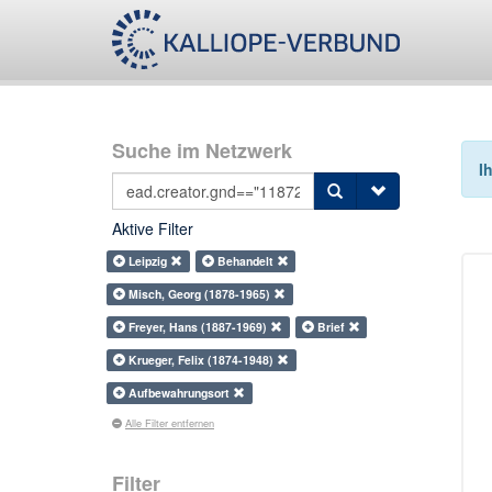
Suche im Netzwerk
I
Aktive Filter
Leipzig
Behandelt
Misch, Georg (1878-1965)
Freyer, Hans (1887-1969)
Brief
Krueger, Felix (1874-1948)
Aufbewahrungsort
Alle Filter entfernen
Filter