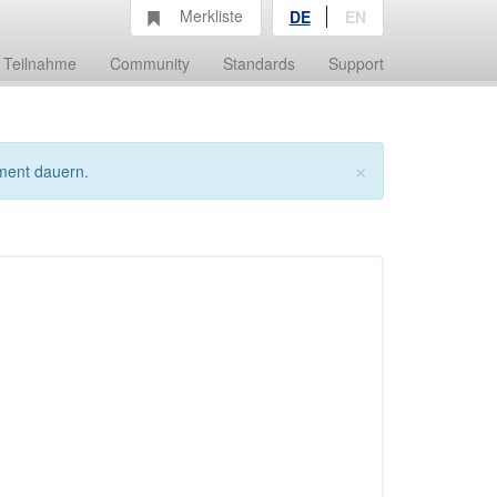
Merkliste
DE
EN
Teilnahme
Community
Standards
Support
×
ment dauern.