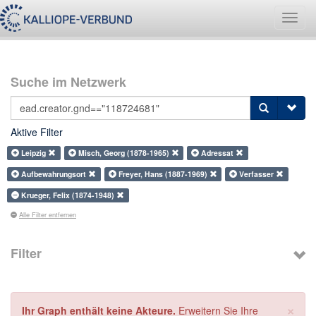
Navig
umsch
Suche im Netzwerk
Aktive Filter
Leipzig
Misch, Georg (1878-1965)
Adressat
Aufbewahrungsort
Freyer, Hans (1887-1969)
Verfasser
Krueger, Felix (1874-1948)
Alle Filter entfernen
Filter
×
Ihr Graph enthält keine Akteure.
Erweitern Sie Ihre