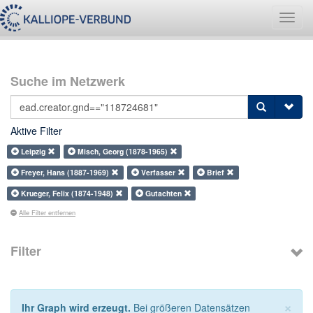
Navig
umsch
Suche im Netzwerk
Aktive Filter
Leipzig
Misch, Georg (1878-1965)
Freyer, Hans (1887-1969)
Verfasser
Brief
Krueger, Felix (1874-1948)
Gutachten
Alle Filter entfernen
Filter
×
Ihr Graph wird erzeugt.
Bei größeren Datensätzen