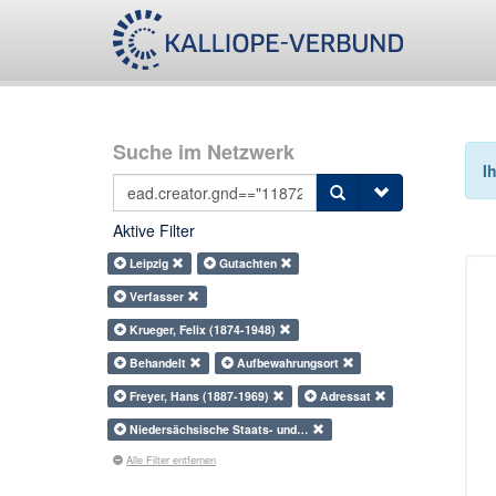
Suche im Netzwerk
I
Aktive Filter
Leipzig
Gutachten
Verfasser
Krueger, Felix (1874-1948)
Behandelt
Aufbewahrungsort
Freyer, Hans (1887-1969)
Adressat
Niedersächsische Staats- und…
Alle Filter entfernen