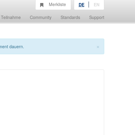
Merkliste
DE
EN
Teilnahme
Community
Standards
Support
×
ment dauern.