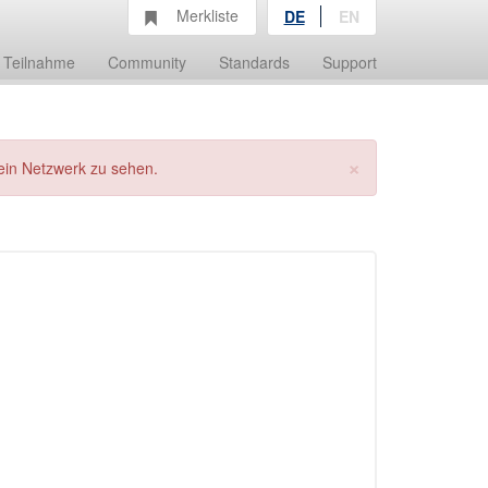
Merkliste
DE
EN
Teilnahme
Community
Standards
Support
×
ein Netzwerk zu sehen.