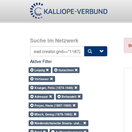
Suche im Netzwerk
I
Aktive Filter
Leipzig
Gutachten
Verfasser
Krueger, Felix (1874-1948)
Adressat
Behandelt
Freyer, Hans (1887-1969)
Misch, Georg (1878-1965)
Niedersächsische Staats- und…
Brief
Aufbewahrungsort