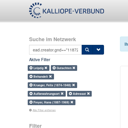
Suche im Netzwerk
I
Aktive Filter
Leipzig
Gutachten
Behandelt
Krueger, Felix (1874-1948)
Aufbewahrungsort
Adressat
Freyer, Hans (1887-1969)
Alle Filter entfernen
Filter