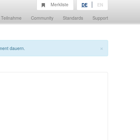
Merkliste
DE
EN
Teilnahme
Community
Standards
Support
×
ment dauern.