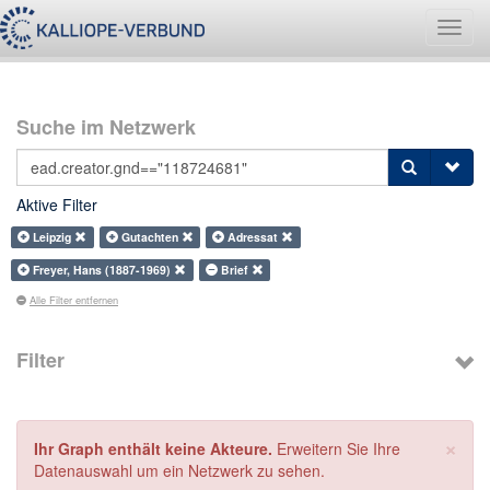
Navig
umsch
Suche im Netzwerk
Aktive Filter
Leipzig
Gutachten
Adressat
Freyer, Hans (1887-1969)
Brief
Alle Filter entfernen
Filter
×
Ihr Graph enthält keine Akteure.
Erweitern Sie Ihre
Datenauswahl um ein Netzwerk zu sehen.