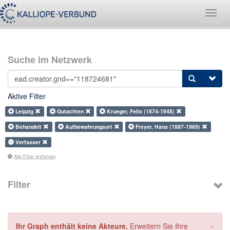
Navig
umsch
Suche im Netzwerk
Aktive Filter
Leipzig
Gutachten
Krueger, Felix (1874-1948)
Behandelt
Aufbewahrungsort
Freyer, Hans (1887-1969)
Verfasser
Alle Filter entfernen
Filter
×
Ihr Graph enthält keine Akteure.
Erweitern Sie Ihre