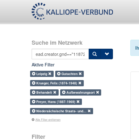
Suche im Netzwerk
I
Aktive Filter
Leipzig
Gutachten
Krueger, Felix (1874-1948)
Behandelt
Aufbewahrungsort
Freyer, Hans (1887-1969)
Niedersächsische Staats- und…
Alle Filter entfernen
Filter