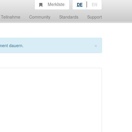
Merkliste
DE
EN
Teilnahme
Community
Standards
Support
×
ment dauern.