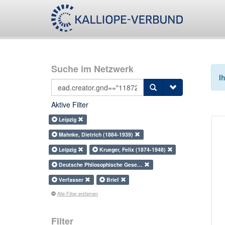
Suche im Netzwerk
I
Aktive Filter
Leipzig
Mahnke, Dietrich (1884-1939)
Leipzig
Krueger, Felix (1874-1948)
Deutsche Philosophische Gese…
Verfasser
Brief
Alle Filter entfernen
Filter