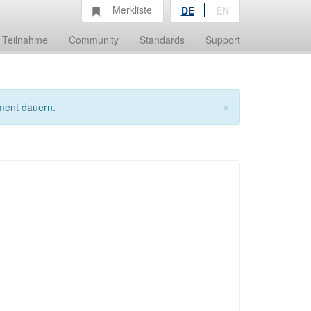
Merkliste
DE
EN
Teilnahme
Community
Standards
Support
×
ment dauern.