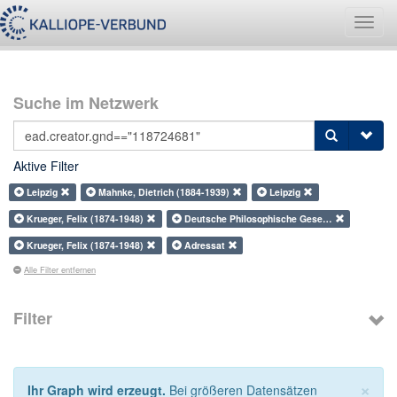
Navig
umsch
Suche im Netzwerk
Aktive Filter
Leipzig
Mahnke, Dietrich (1884-1939)
Leipzig
Krueger, Felix (1874-1948)
Deutsche Philosophische Gese…
Krueger, Felix (1874-1948)
Adressat
Alle Filter entfernen
Filter
×
Ihr Graph wird erzeugt.
Bei größeren Datensätzen