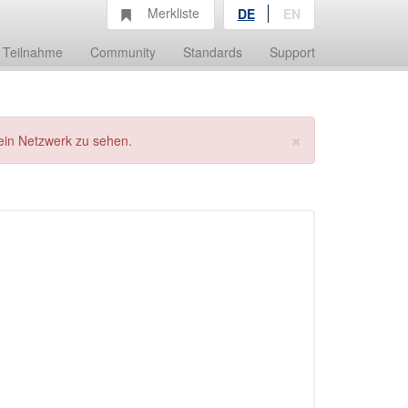
Merkliste
DE
EN
Teilnahme
Community
Standards
Support
×
ein Netzwerk zu sehen.