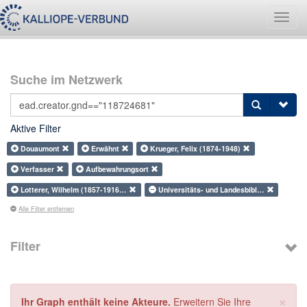
Navig
umsch
Suche im Netzwerk
Aktive Filter
Douaumont
Erwähnt
Krueger, Felix (1874-1948)
Verfasser
Aufbewahrungsort
Lotterer, Wilhelm (1857-1916…
Universitäts- und Landesbibl…
Alle Filter entfernen
Filter
×
Ihr Graph enthält keine Akteure.
Erweitern Sie Ihre