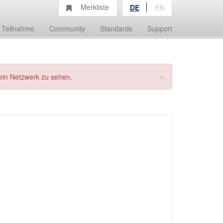
Merkliste
DE
EN
Teilnahme
Community
Standards
Support
×
ein Netzwerk zu sehen.