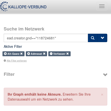
Navig
umsch
Suche im Netzwerk
Aktive Filter
Alt-Gaarz
Adressat
Verfasser
Alle Filter entfernen
Filter
×
Ihr Graph enthält keine Akteure.
Erweitern Sie Ihre
Datenauswahl um ein Netzwerk zu sehen.