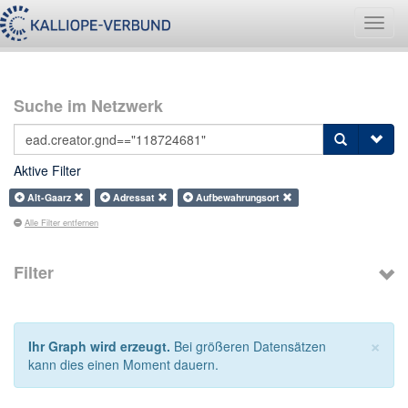
Navig
umsch
Suche im Netzwerk
Aktive Filter
Alt-Gaarz
Adressat
Aufbewahrungsort
Alle Filter entfernen
Filter
×
Ihr Graph wird erzeugt.
Bei größeren Datensätzen
kann dies einen Moment dauern.