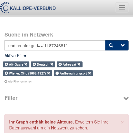
Navig
umsch
Suche im Netzwerk
Aktive Filter
Alt-Gaarz
Deutsch
Adressat
Wiener, Otto (1862-1927)
Aufbewahrungsort
Alle Filter entfernen
Filter
×
Ihr Graph enthält keine Akteure.
Erweitern Sie Ihre
Datenauswahl um ein Netzwerk zu sehen.