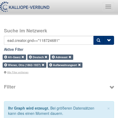
Navig
umsch
Suche im Netzwerk
Aktive Filter
Alt-Gaarz
Deutsch
Adressat
Wiener, Otto (1862-1927)
Aufbewahrungsort
Alle Filter entfernen
Filter
×
Ihr Graph wird erzeugt.
Bei größeren Datensätzen
kann dies einen Moment dauern.