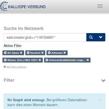
Navig
umsch
Suche im Netzwerk
Aktive Filter
Alt-Gaarz
Deutsch
Adressat
Wiener, Otto (1862-1927)
Universitätsbibliothek Leipz…
Alle Filter entfernen
Filter
×
Ihr Graph wird erzeugt.
Bei größeren Datensätzen
kann dies einen Moment dauern.