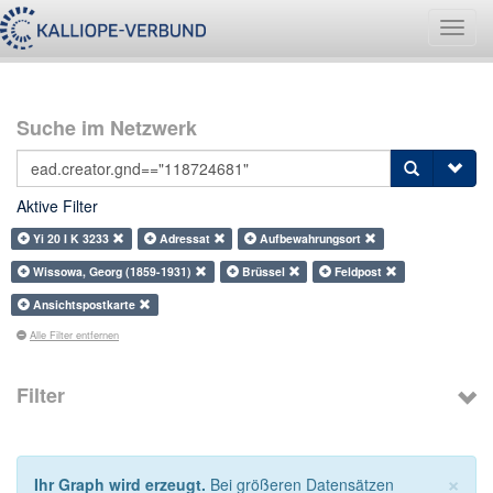
Navig
umsch
Suche im Netzwerk
Aktive Filter
Yi 20 I K 3233
Adressat
Aufbewahrungsort
Wissowa, Georg (1859-1931)
Brüssel
Feldpost
Ansichtspostkarte
Alle Filter entfernen
Filter
×
Ihr Graph wird erzeugt.
Bei größeren Datensätzen