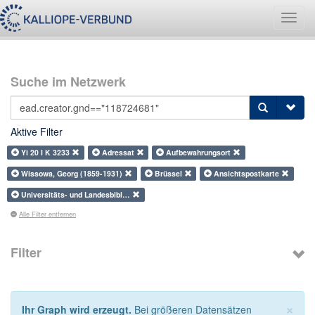
Navig
umsch
Suche im Netzwerk
Aktive Filter
Yi 20 I K 3233
Adressat
Aufbewahrungsort
Wissowa, Georg (1859-1931)
Brüssel
Ansichtspostkarte
Universitäts- und Landesbibl…
Alle Filter entfernen
Filter
×
Ihr Graph wird erzeugt.
Bei größeren Datensätzen