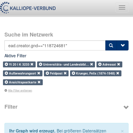
Navig
umsch
Suche im Netzwerk
Aktive Filter
Yi 20 I K 3233
Universitäts- und Landesbibl…
Adressat
Aufbewahrungsort
Feldpost
Krueger, Felix (1874-1948)
Ansichtspostkarte
Alle Filter entfernen
Filter
×
Ihr Graph wird erzeugt.
Bei größeren Datensätzen