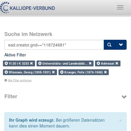
Navig
umsch
Suche im Netzwerk
Aktive Filter
Yi 20 I K 3233
Universitäts- und Landesbibl…
Adressat
Wissowa, Georg (1859-1931)
Krueger, Felix (1874-1948)
Alle Filter entfernen
Filter
×
Ihr Graph wird erzeugt.
Bei größeren Datensätzen
kann dies einen Moment dauern.