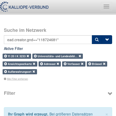
Navig
umsch
Suche im Netzwerk
Aktive Filter
Yi 20 I K 3233
Universitäts- und Landesbibl…
Ansichtspostkarte
Adressat
Verfasser
Brüssel
Aufbewahrungsort
Alle Filter entfernen
Filter
×
Ihr Graph wird erzeugt.
Bei größeren Datensätzen