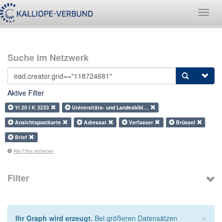
Navig
umsch
Suche im Netzwerk
Aktive Filter
Yi 20 I K 3233
Universitäts- und Landesbibl…
Ansichtspostkarte
Adressat
Verfasser
Brüssel
Brief
Alle Filter entfernen
Filter
×
Ihr Graph wird erzeugt.
Bei größeren Datensätzen