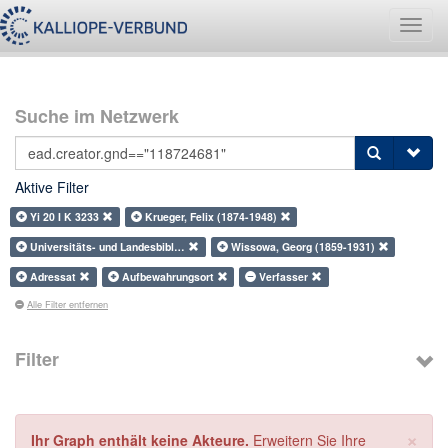
Navig
umsch
Suche im Netzwerk
Aktive Filter
Yi 20 I K 3233
Krueger, Felix (1874-1948)
Universitäts- und Landesbibl…
Wissowa, Georg (1859-1931)
Adressat
Aufbewahrungsort
Verfasser
Alle Filter entfernen
Filter
×
Ihr Graph enthält keine Akteure.
Erweitern Sie Ihre