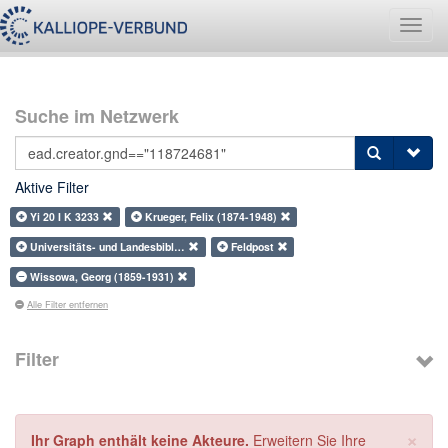
Navig
umsch
Suche im Netzwerk
Aktive Filter
Yi 20 I K 3233
Krueger, Felix (1874-1948)
Universitäts- und Landesbibl…
Feldpost
Wissowa, Georg (1859-1931)
Alle Filter entfernen
Filter
×
Ihr Graph enthält keine Akteure.
Erweitern Sie Ihre