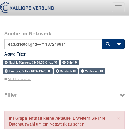
Navig
umsch
Suche im Netzwerk
Aktive Filter
Nachl. Tönnies, Cb 54.56:01-…
Brief
Krueger, Felix (1874-1948)
Deutsch
Verfasser
Alle Filter entfernen
Filter
×
Ihr Graph enthält keine Akteure.
Erweitern Sie Ihre
Datenauswahl um ein Netzwerk zu sehen.