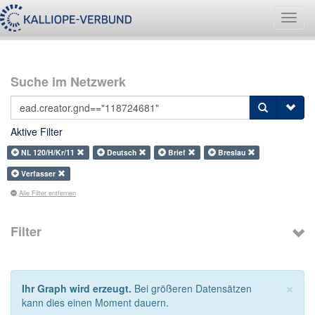
Navig
umsch
Suche im Netzwerk
Aktive Filter
NL 120/H/Kr/11
Deutsch
Brief
Breslau
Verfasser
Alle Filter entfernen
Filter
×
Ihr Graph wird erzeugt.
Bei größeren Datensätzen
kann dies einen Moment dauern.