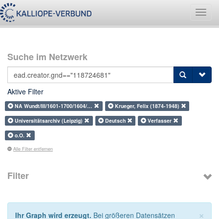
Navig
umsch
Suche im Netzwerk
Aktive Filter
NA Wundt/III/1601-1700/1604/…
Krueger, Felix (1874-1948)
Universitätsarchiv (Leipzig)
Deutsch
Verfasser
o.O.
Alle Filter entfernen
Filter
×
Ihr Graph wird erzeugt.
Bei größeren Datensätzen