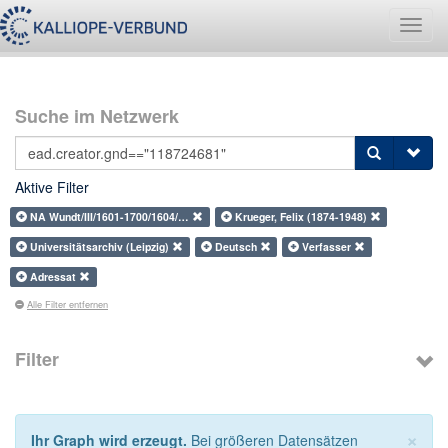
Navig
umsch
Suche im Netzwerk
Aktive Filter
NA Wundt/III/1601-1700/1604/…
Krueger, Felix (1874-1948)
Universitätsarchiv (Leipzig)
Deutsch
Verfasser
Adressat
Alle Filter entfernen
Filter
×
Ihr Graph wird erzeugt.
Bei größeren Datensätzen