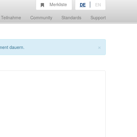
Merkliste
DE
EN
Teilnahme
Community
Standards
Support
×
ment dauern.