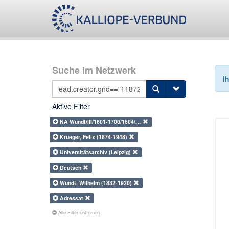
Suche im Netzwerk
I
Aktive Filter
NA Wundt/III/1601-1700/1604/…
Krueger, Felix (1874-1948)
Universitätsarchiv (Leipzig)
Deutsch
Wundt, Wilhelm (1832-1920)
Adressat
Alle Filter entfernen