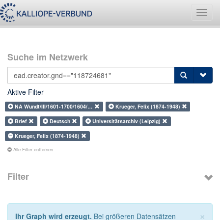
Navig
umsch
Suche im Netzwerk
Aktive Filter
NA Wundt/III/1601-1700/1604/…
Krueger, Felix (1874-1948)
Brief
Deutsch
Universitätsarchiv (Leipzig)
Krueger, Felix (1874-1948)
Alle Filter entfernen
Filter
×
Ihr Graph wird erzeugt.
Bei größeren Datensätzen