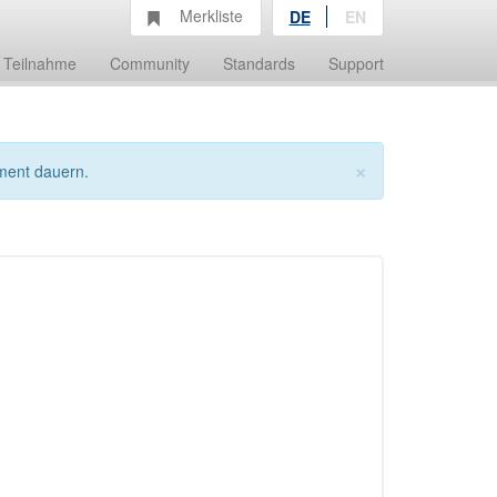
Merkliste
DE
EN
Teilnahme
Community
Standards
Support
×
ment dauern.