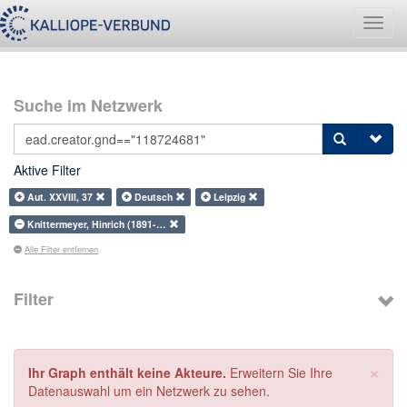
Navig
umsch
Suche im Netzwerk
Aktive Filter
Aut. XXVIII, 37
Deutsch
Leipzig
Knittermeyer, Hinrich (1891-…
Alle Filter entfernen
Filter
×
Ihr Graph enthält keine Akteure.
Erweitern Sie Ihre
Datenauswahl um ein Netzwerk zu sehen.