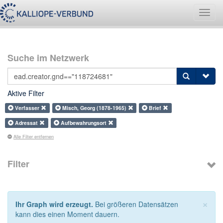
Navig
umsch
Suche im Netzwerk
Aktive Filter
Verfasser
Misch, Georg (1878-1965)
Brief
Adressat
Aufbewahrungsort
Alle Filter entfernen
Filter
×
Ihr Graph wird erzeugt.
Bei größeren Datensätzen
kann dies einen Moment dauern.