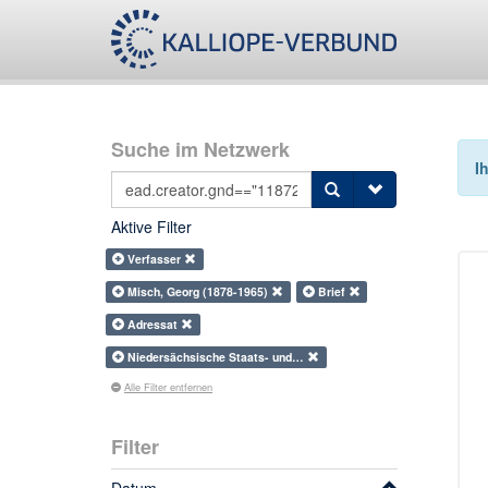
Suche im Netzwerk
I
Aktive Filter
Verfasser
Misch, Georg (1878-1965)
Brief
Adressat
Niedersächsische Staats- und…
Alle Filter entfernen
Filter