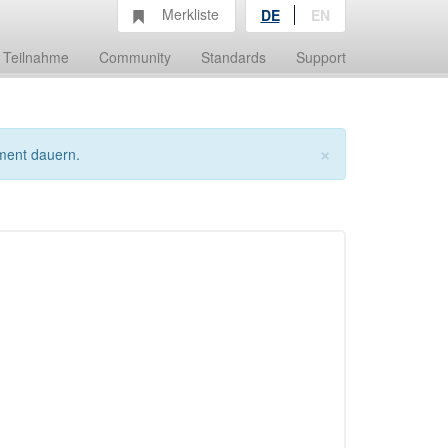
Merkliste
DE
EN
Teilnahme
Community
Standards
Support
×
ment dauern.