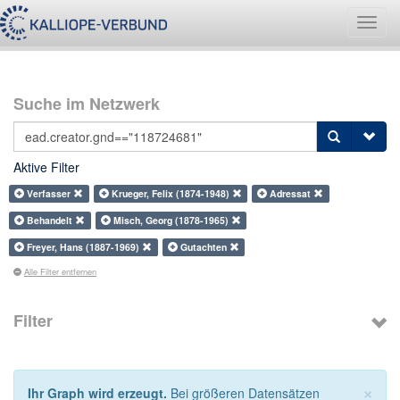
Navig
umsch
Suche im Netzwerk
Aktive Filter
Verfasser
Krueger, Felix (1874-1948)
Adressat
Behandelt
Misch, Georg (1878-1965)
Freyer, Hans (1887-1969)
Gutachten
Alle Filter entfernen
Filter
×
Ihr Graph wird erzeugt.
Bei größeren Datensätzen