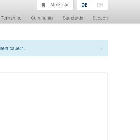
Merkliste
DE
EN
Teilnahme
Community
Standards
Support
×
ment dauern.