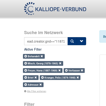
Suche im Netzwerk
I
Aktive Filter
Behandelt
Misch, Georg (1878-1965)
Freyer, Hans (1887-1969)
Verfasser
Brief
Krueger, Felix (1874-1948)
Adressat
Alle Filter entfernen
Filter