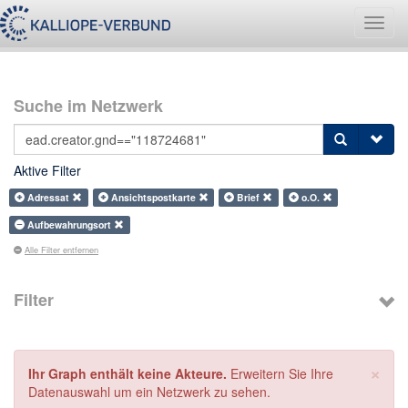
Navig
umsch
Suche im Netzwerk
Aktive Filter
Adressat
Ansichtspostkarte
Brief
o.O.
Aufbewahrungsort
Alle Filter entfernen
Filter
×
Ihr Graph enthält keine Akteure.
Erweitern Sie Ihre
Datenauswahl um ein Netzwerk zu sehen.