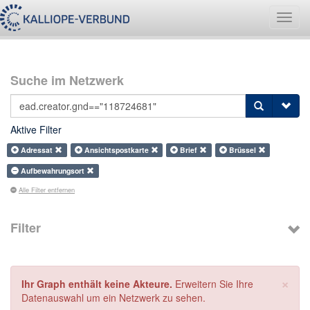
Navig
umsch
Suche im Netzwerk
Aktive Filter
Adressat
Ansichtspostkarte
Brief
Brüssel
Aufbewahrungsort
Alle Filter entfernen
Filter
×
Ihr Graph enthält keine Akteure.
Erweitern Sie Ihre
Datenauswahl um ein Netzwerk zu sehen.