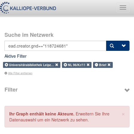
Navig
umsch
Suche im Netzwerk
Aktive Filter
Universitätsbibliothek Leipz…
NL 96/Kr/11
Brief
Alle Filter entfernen
Filter
×
Ihr Graph enthält keine Akteure.
Erweitern Sie Ihre
Datenauswahl um ein Netzwerk zu sehen.